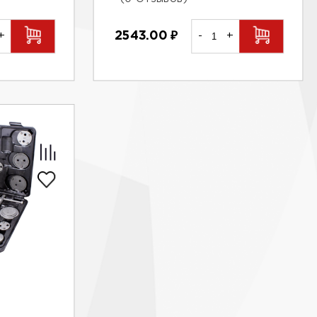
+
2543.00
₽
-
+