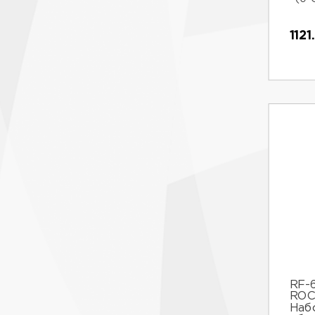
112
RF-
ROC
Наб