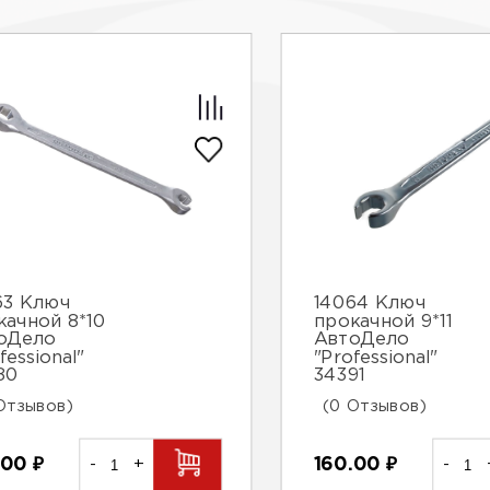
63 Ключ
14064 Ключ
качной 8*10
прокачной 9*11
оДело
АвтоДело
fessional"
"Professional"
80
34391
Отзывов)
(0 Отзывов)
.00
₽
-
+
160.00
₽
-