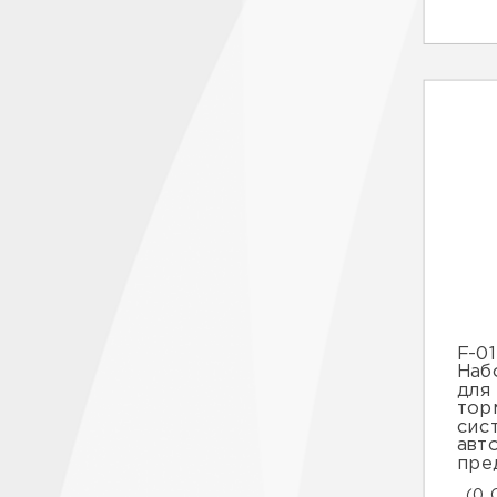
F-0
Наб
для
тор
сис
авт
пре
(0 