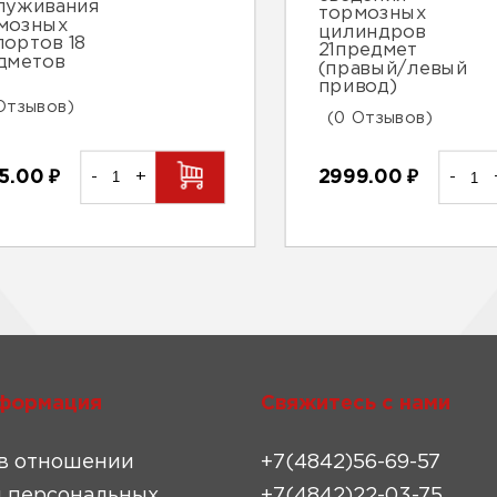
луживания
тормозных
мозных
цилиндров
портов 18
21предмет
дметов
(правый/левый
привод)
Отзывов)
(0 Отзывов)
5.00
₽
-
+
2999.00
₽
-
формация
Свяжитесь с нами
в отношении
+7(4842)56-69-57
 персональных
+7(4842)22-03-75