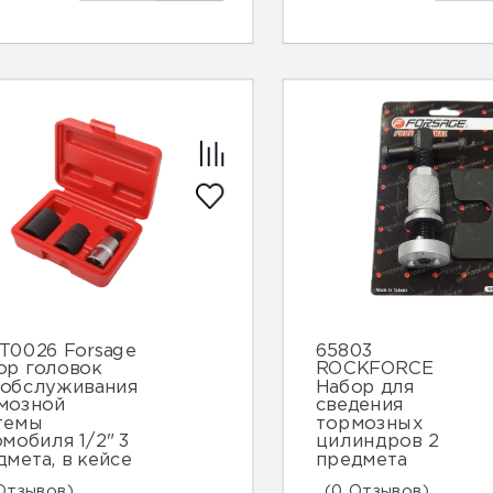
1T0026 Forsage
65803
ор головок
ROCKFORCE
 обслуживания
Набор для
мозной
сведения
темы
тормозных
омобиля 1/2" 3
цилиндров 2
дмета, в кейсе
предмета
Отзывов)
(0 Отзывов)