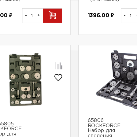
1.00
₽
-
+
1396.00
₽
-
65806
65805
ROCKFORCE
KFORCE
Набор для
ор для
сведения