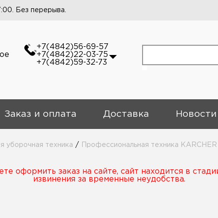
7:00. Без перерыва.
+7(4842)56-69-57
кое
+7(4842)22-03-75
+7(4842)59-32-73
Заказ и оплата
Доставка
Новости
 уборочная техника
/
Профессиональная техника KARCHER
те оформить заказ на сайте, сайт находится в стади
извинения за временные неудобства.