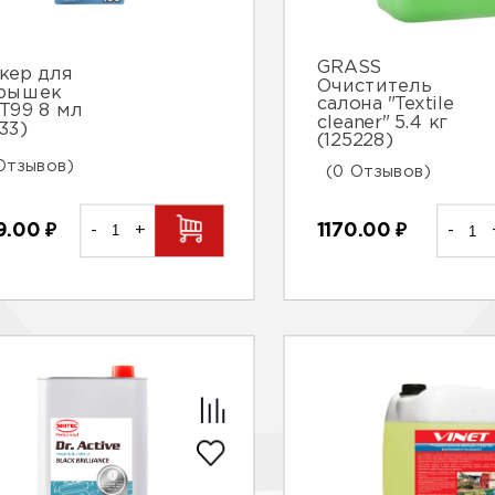
GRASS
кер для
Очиститель
рышек
салона "Textile
T99 8 мл
cleaner" 5.4 кг
33)
(125228)
Отзывов)
(0 Отзывов)
9.00
₽
-
+
1170.00
₽
-