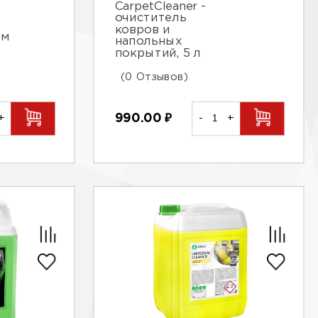
CarpetCleaner -
очиститель
ковров и
ым
напольных
покрытий, 5 л
(0 Отзывов)
990.00
₽
-
+
+