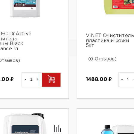
EC Dr.Active
VINET Очиститель
нитель
пластика и кожи
ины Black
5кг
liance 1л
(0 Отзывов)
Отзывов)
5.00
₽
-
+
1488.00
₽
-