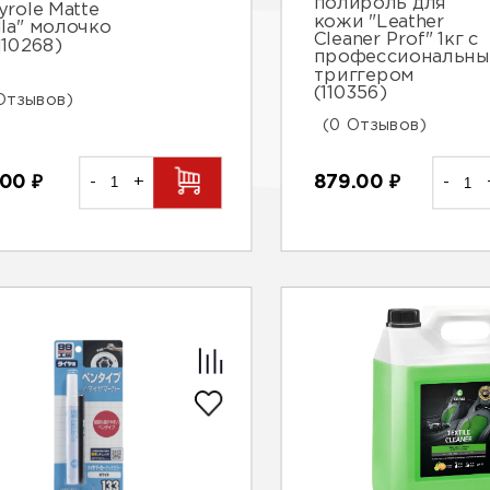
полироль для
yrole Matte
кожи "Leather
lla" молочко
Cleaner Prof" 1кг с
(110268)
профессиональн
триггером
(110356)
Отзывов)
(0 Отзывов)
.00
₽
-
+
879.00
₽
-