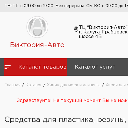
ПН-ПТ: с 09:00 до 19:00. Без перерыва. СБ-ВС: с 09:00 до 1
ТЦ “Виктория-Авто“
г. Калуга, Грабцевс
шоссе 4Б
Виктория-Авто
Каталог товаров
Каталог услуг
Главная
/
Каталог
/
Химия для моек и клининга
/
Химия для 
Здравствуйте! На текущий момент Вы не може
Средства для пластика, резины,