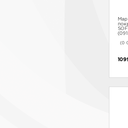
Мар
пок
SOF
(091
(0 
109