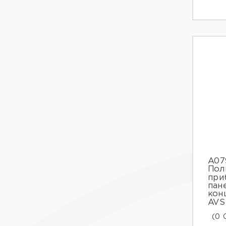
A07
Пол
при
пан
кон
AVS
(0 