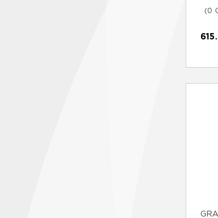
(0 
615
GRA