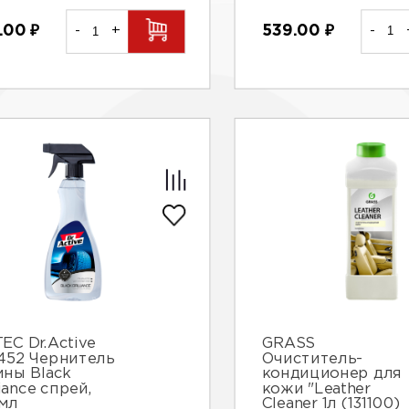
539.00
₽
-
.00
₽
-
+
EC Dr.Active
GRASS
452 Чернитель
Очиститель-
ины Black
кондиционер для
liance спрей,
кожи "Leather
мл
Cleaner 1л (131100)