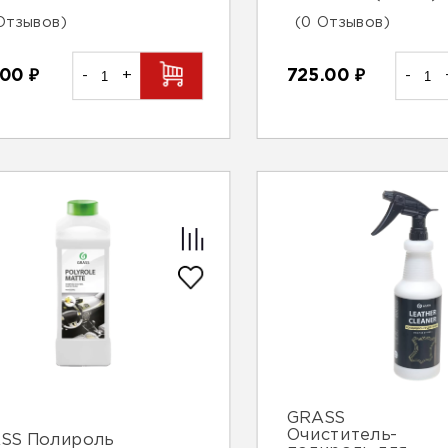
Отзывов)
(0 Отзывов)
.00
₽
-
+
725.00
₽
-
GRASS
Очиститель-
SS Полироль