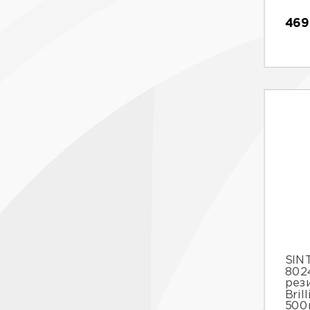
469
SINT
802
рез
Bril
500