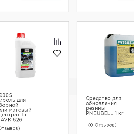
988S
Средство для
ироль для
обновления
борной
резины
ели матовый
PNEUBELL 1 кг
центрат 1л
 AVK-626
(0 Отзывов)
Отзывов)