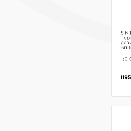
SINT
Чер
рез
Bril
(0 
119