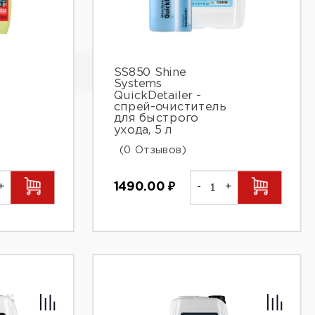
SS850 Shine
Systems
QuickDetailer -
спрей-очиститель
для быстрого
ухода, 5 л
(0 Отзывов)
+
1490.00
₽
-
+