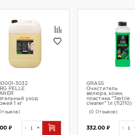
0001-3032
GRASS
RG PELLE
Очиститель
ANER
велюра, кожи,
ательный уход
пластика "Textile
ожей 1 кг
cleaner" 1л (112110)
Отзывов)
(0 Отзывов)
.00
₽
-
+
332.00
₽
-