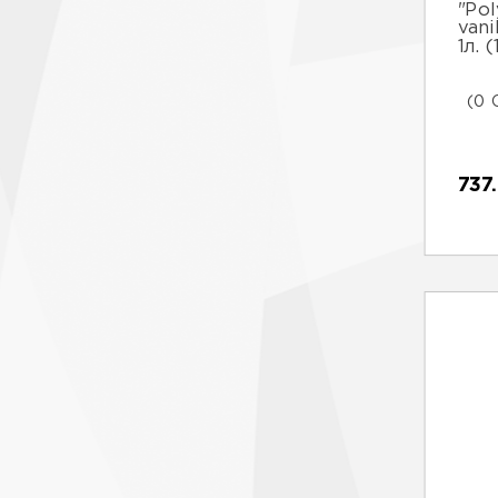
"Pol
vani
1л. 
(0 
737