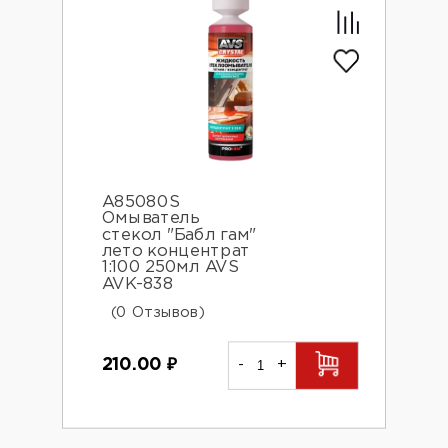
A85080S
Омыватель
стекол "Бабл гам"
лето концентрат
1:100 250мл AVS
AVK-838
(0 Отзывов)
210.00
₽
-
+