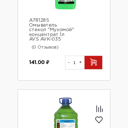
A78128S
Омыватель
стекол "Мухомой"
концентрат 1л
AVS AVK-035
(0 Отзывов)
141.00
₽
-
+