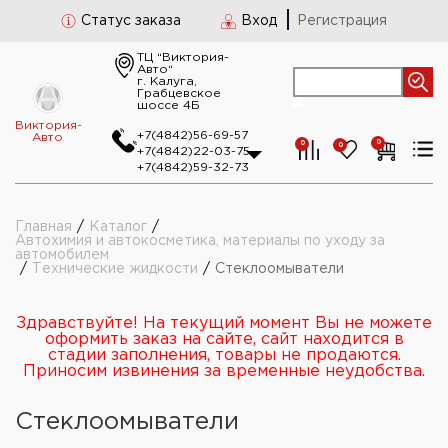
Статус заказа
Вход
Регистрация
ТЦ “Виктория-
Авто“
г. Калуга,
Грабцевское
шоссе 4Б
Виктория-
+7(4842)56-69-57
Авто
0
0
0
+7(4842)22-03-75
+7(4842)59-32-73
Главная
/
Каталог
/
Автохимия и автокосметика, материалы по уходу за
автомобилем
/
Технические жидкости
/
Стеклоомыватели
Здравствуйте! На текущий момент Вы не можете
оформить заказ на сайте, сайт находится в
стадии заполнения, товары не продаются.
Приносим извинения за временные неудобства.
Стеклоомыватели