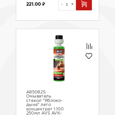
221.00
₽
-
+
A85082S
Омыватель
стекол "Яблоко-
дыня" лето
концентрат 1:100
250мл AVS AVK-