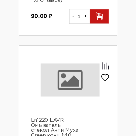
(0 Отзывов)
90.00
₽
-
+
Ln1220 LAVR
Омыватель
стекол Анти Муха
Green конц 1:40