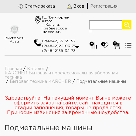
Статус заказа
Вход
Регистрация
ТЦ “Виктория-
Авто“
г. Калуга,
Грабцевское
шоссе 4Б
Виктория-
+7(4842)56-69-57
Авто
0
0
0
+7(4842)22-03-75
+7(4842)59-32-73
Главная
/
Каталог
/
KARCHER Бытовая и профессиональная уборочная
техника
/
Бытовая техника KARCHER
/
Подметальные машины
Здравствуйте! На текущий момент Вы не можете
оформить заказ на сайте, сайт находится в
стадии заполнения, товары не продаются.
Приносим извинения за временные неудобства.
Подметальные машины