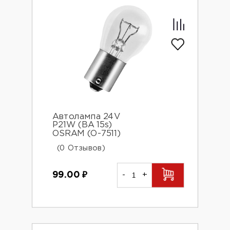
Автолампа 24V
P21W (BA 15s)
OSRAM (О-7511)
(0 Отзывов)
99.00
₽
-
+