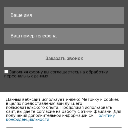
Заполняя форму вы соглашаетесь на
обработку
персональных данных
Данный веб-сайт использует Яндекс Метрику и cookies
в целях предоставления вам лучшего
пользовательского опыта. Продолжая использовать
“Виктория-Авто”, 1998-2026
сайт, вы даете согласие на работу с этими файлами. Для
получения дополнительной информации см.
Политику
конфиденциальности
Мы принимем к оплате: