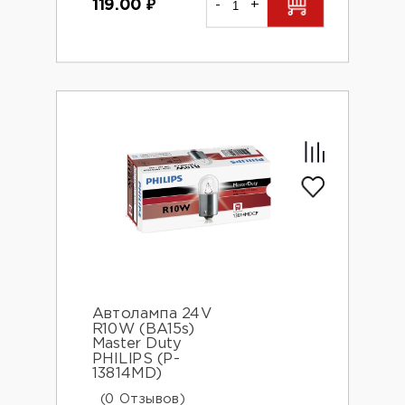
119.00
₽
-
+
Автолампа 24V
R10W (BA15s)
Master Duty
PHILIPS (P-
13814MD)
(0 Отзывов)