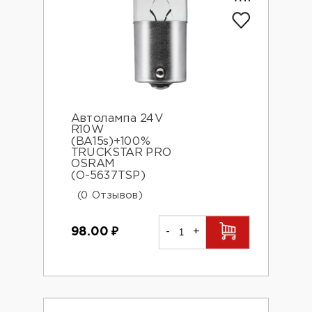
Автолампа 24V
R10W
(BA15s)+100%
TRUCKSTAR PRO
OSRAM
(О-5637TSP)
(0 Отзывов)
98.00
₽
-
+