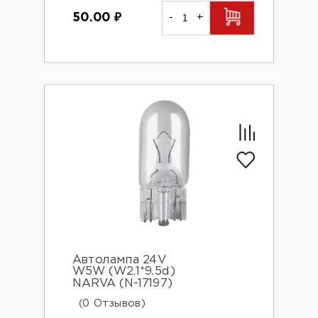
50.00
₽
-
+
Автолампа 24V
W5W (W2.1*9.5d)
NARVA (N-17197)
(0 Отзывов)