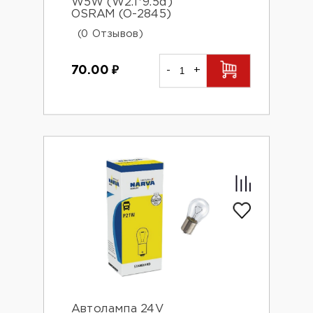
W5W (W2.1*9.5d)
OSRAM (O-2845)
(0 Отзывов)
70.00
₽
-
+
Автолампа 24V