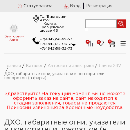
Статус заказа
Вход
Регистрация
ТЦ “Виктория-
Авто“
г. Калуга,
Грабцевское
шоссе 4Б
Виктория-
+7(4842)56-69-57
Авто
0
0
0
+7(4842)22-03-75
+7(4842)59-32-73
Главная
/
Каталог
/
Автосвет и электрика
/
Лампы 24V
/
ДХО, габаритные огни, указатели и повторители
поворотов (в фары)
Здравствуйте! На текущий момент Вы не можете
оформить заказ на сайте, сайт находится в
стадии заполнения, товары не продаются.
Приносим извинения за временные неудобства.
ДХО, габаритные огни, указатели
и повторители поворотов (в