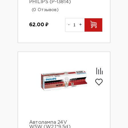
PHILIPS (P-13814)
(0 Отзывов)
62.00
₽
-
+
Автолампа 24V
W5W (W2.1*9.5d)