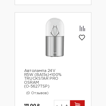
Автолампа 24V
R5W (BA15s)+100%
TRUCKSTAR PRO
OSRAM
(О-5627TSP)
(0 Отзывов)
111.00
₽
-
+