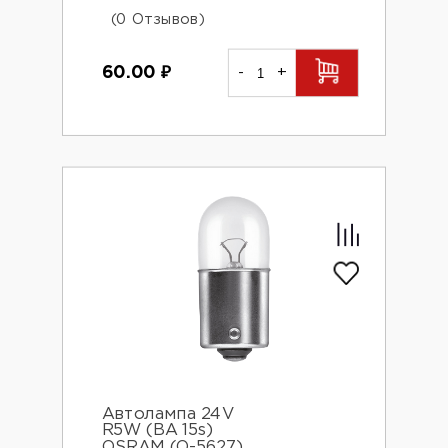
(0 Отзывов)
60.00
₽
-
+
Автолампа 24V
R5W (BA 15s)
OSRAM (O-5627)