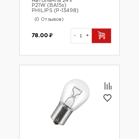
Автолампа 24V
P21W (BA15s)
PHILIPS (P-13498)
(0 Отзывов)
78.00
₽
-
+