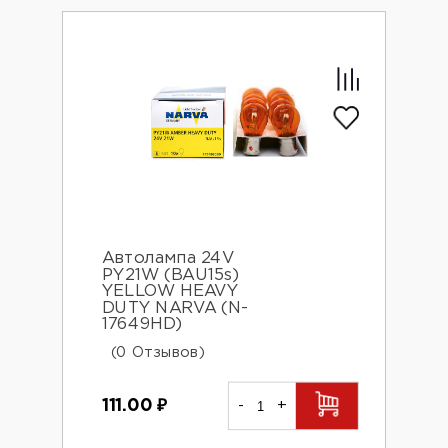
Автолампа 24V
PY21W (BAU15s)
YELLOW HEAVY
DUTY NARVA (N-
17649HD)
(0 Отзывов)
111.00
₽
-
+