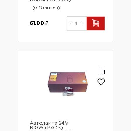
(0 Отзывов)
61.00
₽
-
+
Автолампа 24V
R10W (BA15s)