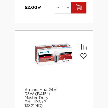
52.00
₽
-
+
Автолампа 24V
R5W (BA15s)
Master Duty
PHILIPS (P-
13821MD)