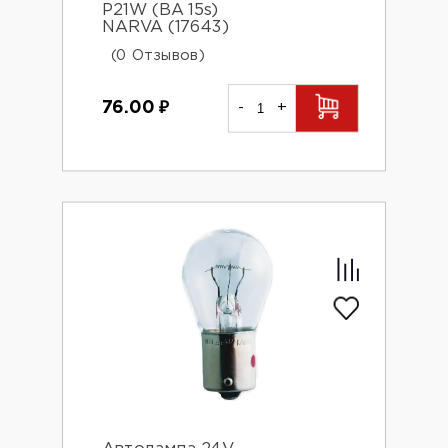
P21W (BA 15s)
NARVA (17643)
(0 Отзывов)
76.00
₽
-
+