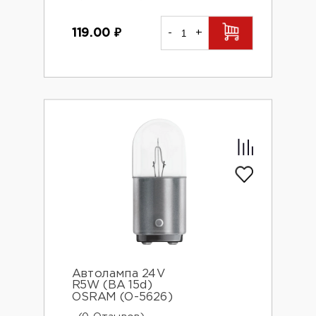
119.00
₽
-
+
Автолампа 24V
R5W (BA 15d)
OSRAM (О-5626)