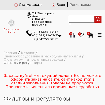
Статус заказа
Вход
Регистрация
ТЦ “Виктория-
Авто“
г. Калуга,
Грабцевское
шоссе 4Б
Виктория-
+7(4842)56-69-57
Авто
0
0
0
+7(4842)22-03-75
+7(4842)59-32-73
Главная
/
Каталог
/
Пневмооборудование и расходные материалы
/
Фильтр-группы подготовки воздуха
/
Фильтры и регуляторы
Здравствуйте! На текущий момент Вы не можете
оформить заказ на сайте, сайт находится в
стадии заполнения, товары не продаются.
Приносим извинения за временные неудобства.
Фильтры и регуляторы